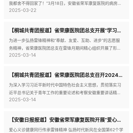
我都舍不得回家了！”3月18日，安徽省荣军康复医院的病房里
的英雄以及地方人
2025-03-22
洋溢着欢声笑语。笑声源自来自安徽省铜陵市的一群特殊客
人，其中有烈士家属、铜陵市老兵宣讲团成员，以及铜陵市首
个以“铜陵好人”为代表的众多优抚对象。3月13日至18日，他们
【桐城共青团报道】省荣康医院团总支开展“学习雷锋精神 争做时代新人”系列活动
相聚在安徽省荣军康复医院，共同开启了一段充实且温馨的短
为进一步弘扬雷锋精神和“奉献、友爱、互助、进步”的志愿服
期疗养之旅。疗养期间，医院精心安排了健康体检，组织了棋
务精神，省荣康医院团总支在雷锋月期间精心组织开展了形式
牌比赛、红
2025-03-14
多样的学雷锋活动，用实际行动传承和践行雷锋精神。“爱心义
诊 健康同行”学雷锋主题活动。组织团员青年前往文昌广场参与
“爱心义诊 健康同行”学雷锋主题活动，来自各科室的青年医师
【桐城共青团报道】省荣康医院团总支召开2024年度组织生活会暨团员教育评议会
为居民提供疾病咨询、健康指导、血压测量、用药建议等专业
为深入学习习近平新时代中国特色社会主义思想，贯彻落实习
服务。内科医师为居民解答心血管、神经等疑问；针对骨关节
近平总书记关于青年工作的重要论述和考察安徽重要讲话精
疾病高发问
2025-03-14
神，加强团员队伍思想建设，提高团组织凝聚力，3月6日，省
荣康医院团总支开展2024年度组织生活会暨团员教育评议会。
会前，院团总支组织团员青年对习近平总书记关于全面从严管
【安徽日报报道】安徽省荣军康复医院开展“爱心义诊 健康同行”学雷锋主题活动
团治团的重要指示精神、习近平总书记五四寄语精神、《中国
爱心义诊健康同行传承雷锋精神 弘扬时代新风在全国第62个学
共产主义青年团章程》《中国共产主义青年团纪律处分条例