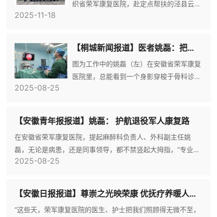
织省荣军康复医院，赴定点帮扶的泾县云岭
2025-11-18
镇云岭社区、桃花潭镇厚岸村开展体检巡诊
活动，为100余名退役军人和其他优抚对象
及部分群众送上健康服务。此次活动聚焦基
【桐城新闻报道】医者姚磊：把患者的痛当成“自己的痛”
层群众健康需求，携带专业诊疗设备搭建
图为工作中的姚磊（左）在安徽省荣军康复
“移动诊疗点”，不仅提供健康体检，还开展
医院里，总能看到一个身影穿梭于骨科诊
内外科常规诊疗、慢性病用药指导及健康科
2025-08-25
室、病房与手术台之间，他倾听患者诉求，
普等服务。现场不少年迈的退役军人感慨，
精准制定治疗方案，用手术刀为患者解除病
不用奔波县城就能完成检查，贴心服务真正
痛，他就是该院外科副主任、主治医师、桐
办到了大家心
【安徽青年报报道】姚磊： 护航退役军人康复路
城市第七届“好医师”姚磊。“医生的手握着患
在安徽省荣军康复医院，提起麻醉科负责人、外科副主任姚
者的生命与信任，一丝一毫都不能偏差。”
磊，无论是病患，还是同事领导，都不禁竖起大拇指，“专业，
从业16年来，他始终坚守职业道德，精进医
2025-08-25
靠谱，很暖心”。过去的16年，他像一只陀螺，旋转于门诊、病
术，以德馨于行、技精于勤赢得患者的信
房与手术室之间，耐心倾听患者需求，细致制定诊疗方案，以
任。2009年，刚入职的他看到骨科诊疗面
专业和关爱减轻患者病痛。“我们医院是优抚事业的重要阵地，
临的困境：患者全
【安徽日报报道】尊崇之光映荣康 优抚疗养暖人心——安徽省荣军康复医院精心组织短期疗养活动
承担着大量退役军人等优抚对象和社会患者的医疗康复任务，
“这些天，荣军康复医院的医生、护士把我们照顾得无微不至，
我们把手里的活忙好了，才能更好地服务这些为国防作出贡献