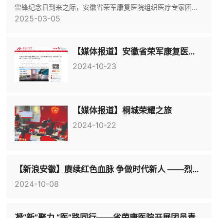
雷锋纪念日到来之际，安徽省荣军康复医院组织医疗专家团队
（试行）》进行了集体
2025-03-05
前往桐城文昌广场开展“爱心义诊 健康同行”学雷锋主题活动，
把免费医疗送到群众家门口，以实际行动践行和发扬雷锋精
神。“前段时间刚找你做的手术，正准备去找你复查，正好你帮
【媒体报道】安徽省荣军康复医院赴池州市开展医疗巡诊 退役军人在家门口就可以享受免费体检
我看下恢复情况怎么样”“我的牙齿一直疼，牙龈也肿，您帮我
2024-10-23
看看”“您这肿块有点大，这种情况建议手术治疗”......义诊现场
【媒体报道】桐城荣耀之旅
2024-10-22
【新浪安徽】赓续红色血脉 争做时代新人 ——烈士纪念日老兵宣讲会走进桐城市同安小学
2024-10-08
凝“新”聚力 “医”路同行——省荣康医院开展团员青年团队建设与素质拓展活动