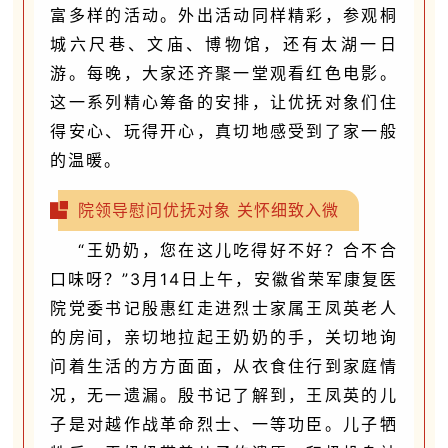
富多样的活动。外出活动同样精彩，参观桐
城六尺巷、文庙、博物馆，还有太湖一日
游。每晚，大家还齐聚一堂观看红色电影。
这一系列精心筹备的安排，让优抚对象们住
得安心、玩得开心，真切地感受到了家一般
的温暖。
院领导慰问优抚对象 关怀细致入微
“王奶奶，您在这儿吃得好不好？合不合
口味呀？”3月14日上午，安徽省荣军康复医
院党委书记殷惠红走进烈士家属王凤英老人
的房间，亲切地拉起王奶奶的手，关切地询
问着生活的方方面面，从衣食住行到家庭情
况，无一遗漏。殷书记了解到，王凤英的儿
子是对越作战革命烈士、一等功臣。儿子牺