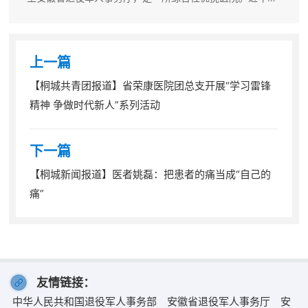
来，省荣康医院特别注重文化建设，以办院宗旨、荣康精
神、荣康传统、发展目标、发展方略为主要内涵的荣康文化
就是支撑和指引荣康发展的根...
上一篇
【桐城共青团报道】省荣康医院团总支开展“学习雷锋
精神 争做时代新人”系列活动
下一篇
【桐城新闻报道】医者姚磊：把患者的痛当成“自己的
痛”
友情链接：
中华人民共和国退役军人事务部
安徽省退役军人事务厅
安