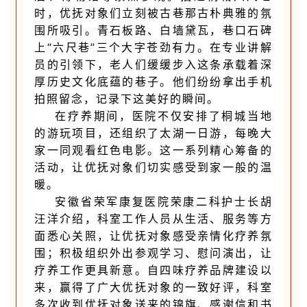
时，优抚对象们立刻被古巷那古朴典雅的氛
围所吸引。青石板路、白墙黛瓦，巷口石碑
上“六尺巷”三个大字苍劲有力。在专业讲解
员的引领下，老人们缓缓步入这条承载着深
厚历史文化底蕴的巷子。他们纷纷拿出手机
拍照留念，记录下这美好的瞬间。
在疗养期间，医院不仅安排了桐城当地
的游玩项目，还组织了太湖一日游，每晚大
家一同观看红色电影。这一系列精心筹备的
活动，让优抚对象们切实感受到家一般的温
暖。
安徽省荣军康复医院荣康二科护士长胡
汪洋介绍，科室工作人员从生活、服务等方
面悉心关照，让优抚对象感受亲情化疗养氛
围；积极组织外出参观学习、慰问演出，让
疗养工作更具新意。自四味疗养品牌建设以
来，赢得了广大优抚对象的一致好评，科室
多次收到优抚对象送来的锦旗、感谢信和书