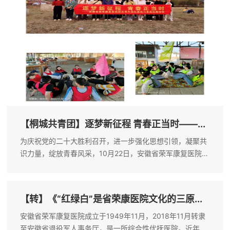
【桐城共青团】逐梦新征程 青春正当时——...
为庆祝党的二十大胜利召开，进一步强化思想引领，凝聚共
识力量，绽放青春风采，10月22日，安徽省荣军康复医院团
总支组织20余名团员青年开展“逐梦新征程 青春正当时”主题
团建活动。一、赴大横山烈士陵园开展革命传统教育秋日的
烈士陵园格外庄严肃穆，...
【转】《“红绿白”是省荣康医院文化的三原...
安徽省荣军康复医院成立于1949年11月，2018年11月转隶
至安徽省退役军人事务厅，是一所综合性优抚医院。近年