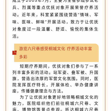
成立于2005年7月，主要为全省参战参试老
兵、烈属等重点优抚对象开展荣誉疗养活
动。近年来，科室紧紧围绕营造“情味、军
味、医味、鲜味”开展活动，致力于让优抚
对象度过一段温馨、舒适、愉悦的集体生
活。
游览六尺巷感受桐城文化 疗养活动丰富
多彩
短
期疗养期间，优抚对象们参与了一系
列丰富多彩的活动。站军姿、叠军被、升国
旗，营造出浓厚的军营文化氛围。同时，医
院发挥医疗特长，开展体检、举办健康讲
座，传播健康理念与方法。
为了让优抚对象更好地领略桐城文化的
魅力，医院组织他们前往桐城六尺巷、文
庙、博物馆等景点参观。抵达桐城六尺巷