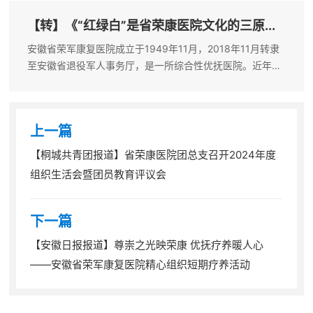
烈士陵园格外庄严肃穆，...
【转】《“红绿白”是省荣康医院文化的三原...
安徽省荣军康复医院成立于1949年11月，2018年11月转隶
至安徽省退役军人事务厅，是一所综合性优抚医院。近年
来，省荣康医院特别注重文化建设，以办院宗旨、荣康精
神、荣康传统、发展目标、发展方略为主要内涵的荣康文化
就是支撑和指引荣康发展的根...
上一篇
【桐城共青团报道】省荣康医院团总支召开2024年度
组织生活会暨团员教育评议会
下一篇
【安徽日报报道】尊崇之光映荣康 优抚疗养暖人心
——安徽省荣军康复医院精心组织短期疗养活动