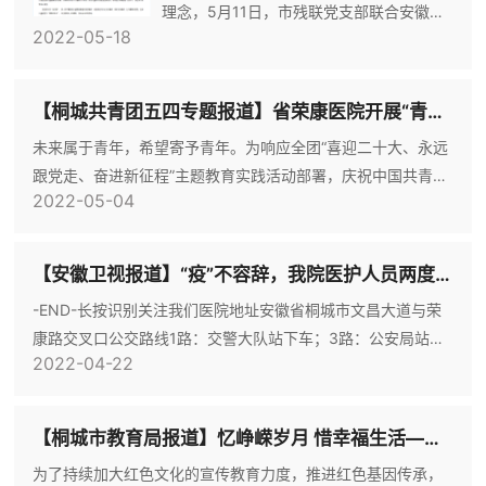
理念，5月11日，市残联党支部联合安徽省
于安徽省
2022-05-18
荣军康复医院精神卫生中心党支部在省荣康
医院开展孤独症儿童康复知识讲座，为桐城
市特殊少儿康复中心老师、在训儿童家长讲
【桐城共青团五四专题报道】省荣康医院开展“青春心向党，百年竞芳华”五四青年节系列活动
解孤独症知识，帮助提升家庭教育干预水
未来属于青年，希望寄予青年。为响应全团“喜迎二十大、永远
平，促进孩子正常成长发育。孤独症又称
跟党走、奋进新征程”主题教育实践活动部署，庆祝中国共青团
“自闭症”，是一种严重影响儿童精神健康的
2022-05-04
成立100周年，进一步团结和凝聚团员青年的力量，安徽省荣
发育障碍，主要表现为社会交往障碍、语言
军康复医院团总支以迎接和学习贯彻党的二十大为主线，组织
交流障碍、行为重复刻板等。这些儿童被称
开展“青春心向党，百年竞芳华”五四青年节系列活动，引领全
为“星星的孩子”，他
【安徽卫视报道】“疫”不容辞，我院医护人员两度星夜援沪
院团员青年坚定理想信念、建功新时代。一、举办纪念中国共
-END-长按识别关注我们医院地址安徽省桐城市文昌大道与荣
青团成立100周年图片展及荣康青年风采展在院橱窗、宣传栏
康路交叉口公交路线1路：交警大队站下车；3路：公安局站下
中作“共青团
2022-04-22
车
【桐城市教育局报道】忆峥嵘岁月 惜幸福生活——安徽省荣康医院荣军宣讲团走进龙眠小学
为了持续加大红色文化的宣传教育力度，推进红色基因传承，