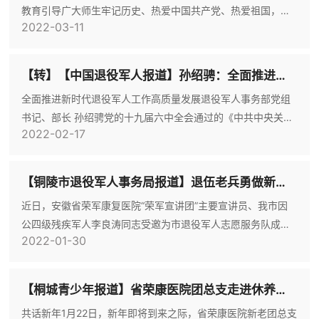
教育引导广大师生牢记历史、热爱中国共产党、热爱祖国，一
2022-03-11
心一意听党话、跟党走，3月10日下午，龙眠小学邀请安徽省
荣康医院“荣军红色宣讲团”一行到校开展题为“忆峥嵘岁月 惜幸
福生活”的主题宣讲活动。宣讲报告会由校党支部书记盛志兵主
【转】【中国退役军人报道】孙绍骋：全面推进新时代退役军人工作高质量发展
持，安徽省荣康医院党委书记崔俊岗出席报告会，学校全体党
全面推进新时代退役军人工作高质量发展退役军人事务部党组
员教师及五六年级近三百名学生参加了本次宣讲活动。校长唐
书记、部长 孙绍骋党的十九届六中全会通过的《中共中央关于
正茂对前来
2022-02-17
党的百年奋斗重大成就和历史经验的决议》（以下简称《决
议》），全面总结党的百年奋斗重大成就和历史经验，体现了
我们党重视和善于运用历史规律的高度政治自觉，体现了我们
【铜陵市退役军人事务局报道】退伍老兵勇做新时代红色宣讲的传播者
党牢记初心使命、继往开来的自信和担当，必将激励全党锚定
近日，安徽省荣军康复医院“荣军宣讲团”主要宣讲员、我市因
既定奋斗目标，意气风发走向未来。退役军人工作是党和国家
公四级残疾军人李良涛同志受邀为市退役军人志愿服务队成员
工作的重要组成部分，必
2022-01-30
们进行宣讲，分享他在省荣军康复医院疗养、学习、宣讲以及
成长的经历，畅谈心得感想。李良涛同志自今年6月份参加省荣
军康复医院疗养以来，积极遵守院里管理制度，协助院方做好
【桐城青少年报道】省荣康医院团总支走进休养员开展“我们的节日——共话新年”活动
疗、休养人员的思想工作，积极参加“荣军宣讲团”活动，围绕
共话新年1月22日，新年即将到来之际，省荣康医院新老团总支
自己在马兰参核部队服役期间的艰苦经历和奋斗历程，宣讲革