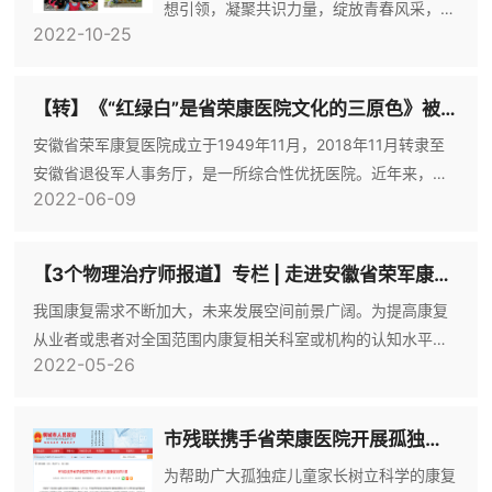
想引领，凝聚共识力量，绽放青春风采，10
2022-10-25
月22日，安徽省荣军康复医院团总支组织
20余名团员青年开展“逐梦新征程 青春正当
时”主题团建活动。一、赴大横山烈士陵园
【转】《“红绿白”是省荣康医院文化的三原色》被安徽日报、安徽新闻网、中安在线、安徽财经网多家媒体刊发
开展革命传统教育秋日的烈士陵园格外庄严
安徽省荣军康复医院成立于1949年11月，2018年11月转隶至
肃穆，陵园内翠柏长青，在革命烈士纪念碑
安徽省退役军人事务厅，是一所综合性优抚医院。近年来，省
前，团员青年们重温了入团誓词，了解了革
2022-06-09
荣康医院特别注重文化建设，以办院宗旨、荣康精神、荣康传
命先辈们的奋斗历程，深刻感悟先辈们不屈
统、发展目标、发展方略为主要内涵的荣康文化就是支撑和指
不挠的奋斗精神，大家一致表示要把对革命
引荣康发展的根和魂。世间万物的颜色都是由其原色组成的，
先烈的怀念和敬
【3个物理治疗师报道】专栏 | 走进安徽省荣军康复医院康复医学中心
而红、绿、白就是荣康文化的三原色。红：荣康文化的英雄红
我国康复需求不断加大，未来发展空间前景广阔。为提高康复
“行军途中不时有敌机轰炸，最多时有六七十架，乌泱泱似蝗
从业者或患者对全国范围内康复相关科室或机构的认知水平，
虫，铺天盖地
2022-05-26
促进各地区特色康复资源有效利用，本公众号开设专栏对全国
范围内康复相关科室或机构进行公益推介，以提高科室或机构
知名度，为同行或患者提供有益参考。01 专栏科室：安徽省荣
市残联携手省荣康医院开展孤独症儿童康复知识讲座
军康复医院康复医学中心地址：中国，安徽，桐城成立时间：
为帮助广大孤独症儿童家长树立科学的康复
2018年安徽省荣军康复医院于1949年11月在合肥成立，现位