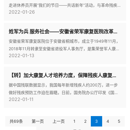
走进休养员开展“我们的节日——共话新年”活动，与革命残疾
命先辈们行程万里
2022-01-26
军人会餐、座谈，为他们送去节日的问候和良好的祝愿。餐
前，新一届团总支向休养员做自我介绍，向他们表达了崇敬之
心、祝福之情，休养员们表示“很开心与你们年轻人相处”，会
姓军为兵 服务社会——安徽省荣军康复医院改革发展记事
餐现场欢声笑语不断，现场气氛热烈。此次走进休养员，既是
安徽省荣军康复医院位于安徽省桐城市，成立于1949年11月，
团员青年赓续荣康“为奉献者奉献”优良传统之举，也是对党史
2018年11月转隶至安徽省退役军人事务厅，是集荣誉军人康复
学习教育的贯彻
2022-01-13
医院、复员退伍军人慢性病医院、复员退伍军人精神病医院为
一体的综合性优抚医院，先后被评为全国民政系统创先争优优
质服务品牌、安徽省双拥模范单位、安庆市先进基层党组织，
【转】加大康复人才培养力度，保障残疾人康复医疗服务。国务院新政再次强调康复发展迫切性
是安徽省爱国拥军促进会副会长单位。2021年中秋佳节，“七一
据中国残联数据显示，我国每年新增残疾人约200万，进一步
勋章”获得者、原安徽省政协副主席李宏塔再次来到安徽省荣军
做好残疾预防工作迫在眉睫。日前，国务院办公厅印发《国家
康
2022-01-11
残疾预防行动计划(2021－2025年)》（以下简称《行动计
划》），对进一步加强残疾预防，有效减少和控制残疾发生、
发展等作出部署。“康复服务促进行动”纳入残疾预防计划“五大
共69条
第一页
上一页
1
2
3
4
5
行动”之一，多部委联合行动，未来5年残疾人康复服务及相关