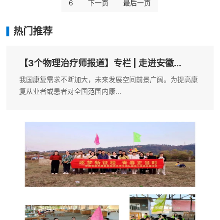
发展将再上台阶。也为为“防残于未然”提供指引。《行动计
6
下一页
最后一页
划》强调
热门推荐
【3个物理治疗师报道】专栏 | 走进安徽...
我国康复需求不断加大，未来发展空间前景广阔。为提高康
复从业者或患者对全国范围内康...