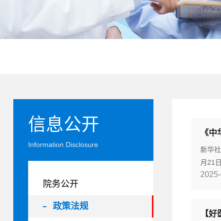
信息公开
Information Disclosure
新华社北
月21
2025-
200
院务公开
议第一
常务委
政策法规
【好
法〉等