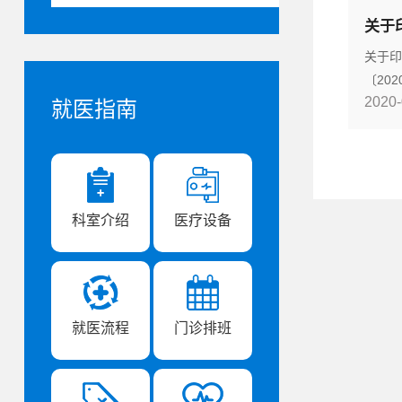
关于
关于印
〔20
2020-
健康
就医指南
革完善
机构切
管理局
印发，
健
科室介绍
医疗设备
就医流程
门诊排班