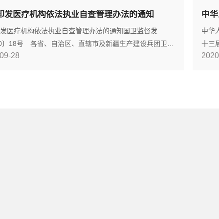
第27
印发医疗机构依法执业自查管理办法的通知
中华
过 
例〉
发医疗机构依法执业自查管理办法的通知国卫监督发
中华
20〕18号 各省、自治区、直辖市及新疆生产建设兵团卫生
十三
09-28
2020
委、中医药管理局： 为贯彻落实《国务院办公厅关于改
一章
医疗卫生行业综合监管制度的指导意见》，督促指导医疗
疗卫
实落实依法执业主体责任，国家卫生健康委和国家中医药
第八
组织制定了《医疗机构依法执业自查管理办法》，现予以
了发
请督促指导各级各类医疗机构认真贯彻执行。 国家卫生
提高