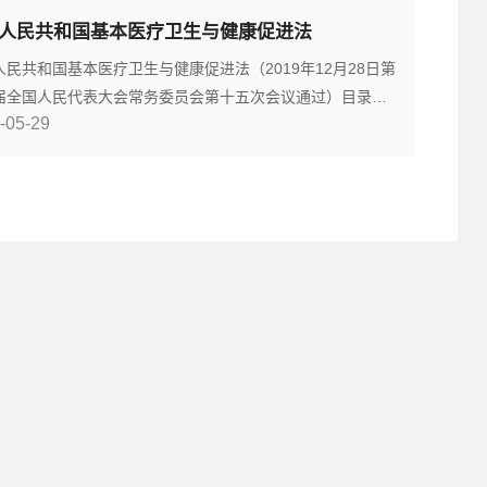
6号公布 2014年2月12日国务院第39次常务会议修订通
人民共和国基本医疗卫生与健康促进法
根据2017年5月4日《国务院关于修改〈医疗器械监督管理条
的决定》修订 202
人民共和国基本医疗卫生与健康促进法（2019年12月28日第
届全国人民代表大会常务委员会第十五次会议通过）目录第
-05-29
总则第二章基本医疗卫生服务第三章医疗卫生机构第四章医
生人员第五章药品供应保障第六章健康促进第七章资金保障
章监督管理第九章法律责任第十章附则第一章总则第一条为
展医疗卫生与健康事业，保障公民享有基本医疗卫生服务，
公民健康水平，推进健康中国建设，根据宪法，制定本法。