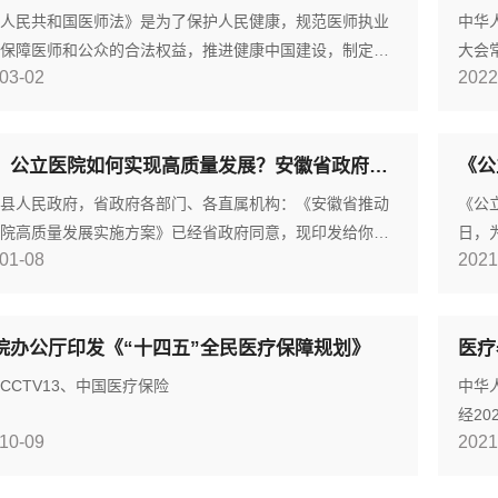
表大会常务委员会第十五次会
请遵
人民共和国医师法》是为了保护人民健康，规范医师执业
中华
保障医师和公众的合法权益，推进健康中国建设，制定的
大会
03-02
2022
2021年8月20日，中华人民共和国第十三届全国人民代表
和注
务委员会第三十次会议表决通过，自2022年3月1日起施
法律
中华人民共和国医师法》历史沿革首次立法《中华人民共
规范
【转】公立医院如何实现高质量发展？安徽省政府印发实施方案
业医师法》由中华人民共和国第九届全国人民代表大会常
康中
会第三次会议于1998年6月26日通过，自199
师资
县人民政府，省政府各部门、各直属机构：《安徽省推动
《公
院高质量发展实施方案》已经省政府同意，现印发给你
日，
01-08
2021
认真贯彻执行。安徽省人民政府办公厅2021年12月31日安
意见
动公立医院高质量发展实施方案根据《国务院办公厅关于
管理
立医院高质量发展的意见》（国办发〔2021〕18号），结
年）
院办公厅印发《“十四五”全民医疗保障规划》
医疗
实际，制定本实施方案。一、主要目标全面提升公立医院
质量
力和管理水平，更好满足人民群众日益增长的医疗卫
中全
CCTV13、中国医疗保险
中华
经20
10-09
2021
布，
医疗