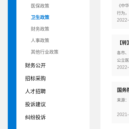
人民代
《中华
医保政策
行为，
卫生政策
2022-
法规。
大会常
财务政策
行。《
人事政策
和国执
务委员
其他行业政策
各市、
公立医
财务公开
2022-
们，请
徽省推
招标采购
推动公
国务
合我省
人才招聘
诊疗能
来源：
投诉建议
2021-
纠纷投诉