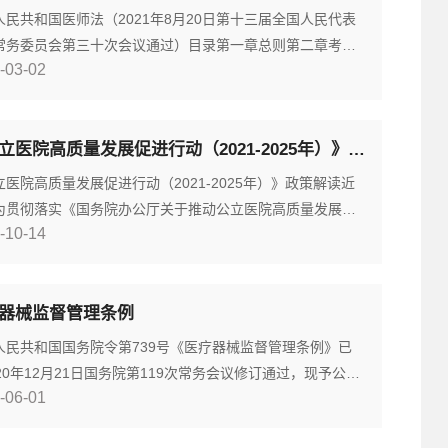
照执行。 退役军人事务部
人民共和国医师法（2021年8月20日第十三届全国人民代表
常务委员会第三十次会议通过）目录第一章总则第二章考试
-03-02
册第三章执业规则第四章培训和考核第五章保障措施第六章
责任第七章附则 第一章总则第一条为了保障医师合法权益，
医师执业行为，加强医师队伍建设，保护人民健康，推进健
《公立医院高质量发展促进行动（2021-2025年）》印发
国建设，制定本法。第二条本法所称医师，是指依法取得医
格，经注册在医疗卫生机构中执业的专业医务人员，包括执
立医院高质量发展促进行动（2021-2025年）》政策解读近
为贯彻落实《国务院办公厅关于推动公立医院高质量发展的
-10-14
》（国办发〔2021〕18号），国家卫生健康委和国家中医药
局联合印发《公立医院高质量发展促进行动（2021-2025
》（以下简称《行动》），明确了“十四五”时期公立医院高
器械监督管理条例
发展的8项具体行动。一、《行动》出台的背景党的十九届五
会明确，我国已转向高质量发展阶段，“
人民共和国国务院令第739号《医疗器械监督管理条例》已
20年12月21日国务院第119次常务会议修订通过，现予公
-06-01
自2021年6月1日起施行。总 理 李克强2021年2月9日
器械监督管理条例（2000年1月4日中华人民共和国国务院令