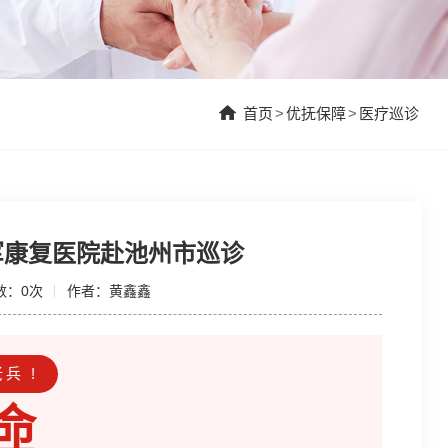
首页
>
优抚保障
>
医疗巡诊
军康复医院赴池州市巡诊
数：
0
次
作者：黄鑫鑫
兵 !
命