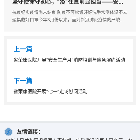
坚守使命守初心，“疫”往直前显担当——安...
抗疫纪实疫情尚未结束 防疫不可松懈好好洗手常测体温不去
聚集戴好口罩今年3月份以来，面对新冠肺炎疫情的严峻形
势，安徽省荣军康复医院党委高度重视，积极响应各级政府
号召，先后派出14批次70余人次支援上海、铜陵、阜阳、怀
宁、驻地疫情防控工作，他们...
上一篇
省荣康医院开展“安全生产月”消防培训与应急演练活动
下一篇
省荣康医院开展“七一”走访慰问活动
友情链接：