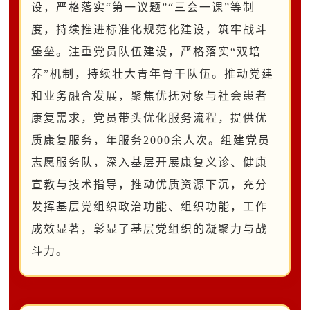
设，
严格
落实
“
第一议题
”“
三会一课
”
等制
度，持续推进标准化规范化建设，筑牢战斗
堡垒。注重党员队伍建设，严格落实
“
双培
养
”
机制，
持续
壮大青年骨干队伍
。
推动党建
和业务融合发展，聚焦优抚对象与社会患者
康复需求，党员带头优化服务流程
，
提供
优
质
康复服务，年服务
2000
余人次。组建党员
志愿服务队，深入基层开展康复义诊、健康
宣教与技术指导，推动优质资源下沉
，
充分
发挥基层党组织政治功能、组织功能，工作
成效显著，彰显了基层党组织的凝聚力与战
斗力
。