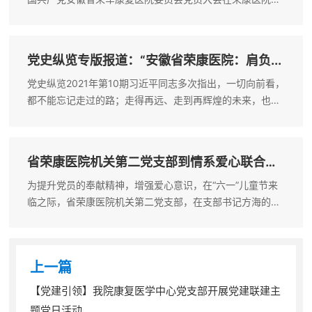
动中心隆重召开。全院51名党员和20名列席人员参加大会，
大会由院长闻其宝主持，省退役军人事务厅机关党委（人事
处）二级调研员诸定凯...
党史纵览专版报道：“安徽省荣康医院：肩负...
党史纵览2021年第10期习近平同志多次指出，一切向前看，
都不能忘记走过的路；走得再远、走到再辉煌的未来，也不
能忘记走过的过去。安徽省荣军康复医院（简称安徽省荣康
医院）的历史就是一部优抚史，一部党和政府服务退役军人
的历史，值此建党百年，梳理...
省荣康医院机关第二党支部到情系爱心联合
会...
为提升党员的奉献精神，增强爱心意识，在“六一”儿童节来
临之际，省荣康医院机关第二党支部，在支部书记方海的倡
议下，支部党员积极捐款献爱心。5月31日上午，党支部书
记方海、支委唐久付、团总支书记王蒙一行5人携带大米、
食用油、牛奶等生活日常用品来...
上一篇
【党建引领】我院康复医学中心党支部开展党建联建主
题党日活动