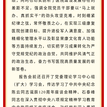
绩
，同时也切实剖析了医院建设发展存在的
差距不足，强调全院
党员干部要
以
“马上就
办、真抓实干”的劲头攻坚克难，时刻绷紧
纪律之弦，常怀敬畏之心，
在实现三级康复
医院创建目标、提升退役军人满意度、加强
精细化管理水平以及彰显荣康文化育人功能
等方面持续发力，
切实把学习成果转化为严
守党规党纪的政治自觉，共同维护风清气正
的政治生态，奋力书写医院高质量发展的崭
新答卷。
报告会前还召开了
党委理论学习中心组
（扩大）学习
会，传达学习了中共中央纪念
陈云同志诞辰
120周年座谈会精神、石泰峰
同志在深入贯彻中央八项规定精神学习教育