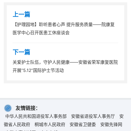
日，院感办组织召开了2022年第一季度医院感染管理小组会
议。党委委员、副院长李祥参加会议...
上一篇
【护理园地】聆听患者心声 提升服务质量——院康复
医学中心召开医患工休座谈会
下一篇
关爱护士队伍，守护人民健康——安徽省荣军康复医院
开展“5.12”国际护士节活动
友情链接：
中华人民共和国退役军人事务部
安徽省退役军人事务厅
安
徽省人民政府
桐城市人民政府
安徽省卫健委
安徽先锋网