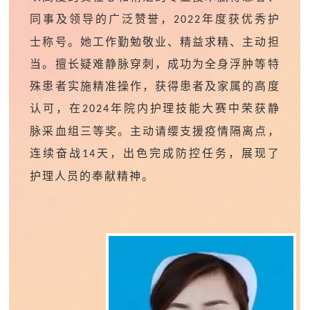
同事及领导的广泛赞誉，
年度获优秀护
2022
士称号。她工作勤勉敬业、精益求精、主动担
当。擅长疑难静脉穿刺，成功为全身浮肿等特
殊患者实施精准操作，获得患者及家属的高度
认可，在
年院内护理技能大赛中荣获静
2024
脉采血组三等奖。主动请缨支援疫情隔离点，
连续奋战
天，出色完成防控任务，展现了
14
护理人员的奉献精神。