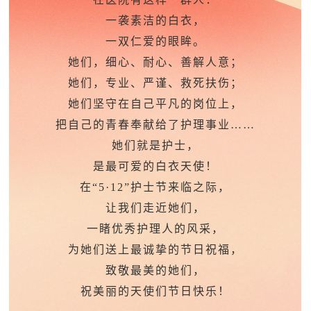
一袭素洁的白衣，
一双仁爱的眼眸。
她们，细心、耐心、善解人意；
她们，专业、严谨、救死扶伤；
她们坚守在自己平凡的岗位上，
把自己的青春奉献给了护理事业
……
她们就是护士，
是最可爱的白衣天使！
在
“5·12”护士节来临之际，
让我们走近她们，
一睹优秀护理人的风采，
为她们送上最诚挚的节日祝福，
致敬最美的她们，
祝美丽的天使们节日快乐！