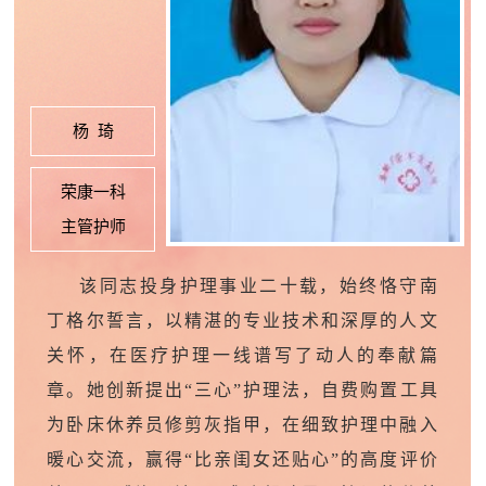
杨 琦
荣康一科
主管护师
该同志投身护理事业二十载
，
始终恪守南
丁格尔誓言，以精湛的专业技术和深厚的人文
关怀，在医疗护理一线谱写了动人的奉献篇
章。
她
创新提出
“
三心
”
护理法，自费购置工具
为卧床休养员修剪灰指甲，在细致护理中融入
暖心交流，赢得
“
比亲闺女还
贴心
”
的高度评价