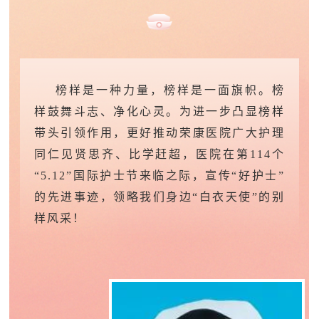
榜样是一种力量，榜样是一面旗帜。榜
样鼓舞斗志、净化心灵。为进一步凸显榜样
带头引领作用，更好推动
荣康医院广大护理
同仁
见贤思齐、比学赶超，
医院在
第
114个
“5.12”国际护士节
来临之际
，
宣传
“好护士”
的先进事迹，领略我们身边
“白衣天使”的别
样风采！