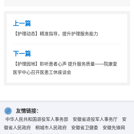
力，最大限度降低医院感染的发生率，保证医疗安全。近
日，院感办组织召开了2022年第一季度医院感染管理小组会
议。党委委员、副院长李祥参加会议...
上一篇
【护理动态】精准指导，提升护理服务能力
下一篇
【护理园地】聆听患者心声 提升服务质量——院康复
医学中心召开医患工休座谈会
友情链接：
中华人民共和国退役军人事务部
安徽省退役军人事务厅
安
徽省人民政府
桐城市人民政府
安徽省卫健委
安徽先锋网