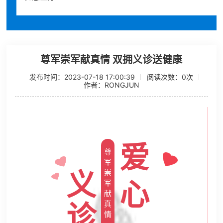
尊军崇军献真情 双拥义诊送健康
发布时间：2023-07-18 17:00:39
阅读次数：
0
次
作者：RONGJUN
爱
尊
军
义
崇
心
军
献
诊
真
情