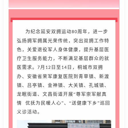
为纪念延安双拥运动
周年，进一步
80
弘扬拥军拥属光荣传统，突出双拥工作特
色，关爱退役军人身体健康，提升基层医
疗卫生服务能力，不断满足基层群众的就
医需求。
月
日至
日，桐城市双拥
7
12
14
办、安徽省荣军康复医院到青草镇、新渡
镇、吕亭镇、金神镇、大关镇、孔城镇、
龙眠街道、文昌街道开展“尊军崇军献真
情 优抚为民暖人心”、“送健康下乡”巡回
义诊活动。