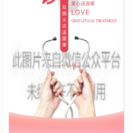
爱心送温暖
双
LOVE
拥
义
GRATUITOUS TREATMENT
诊
送
健
康