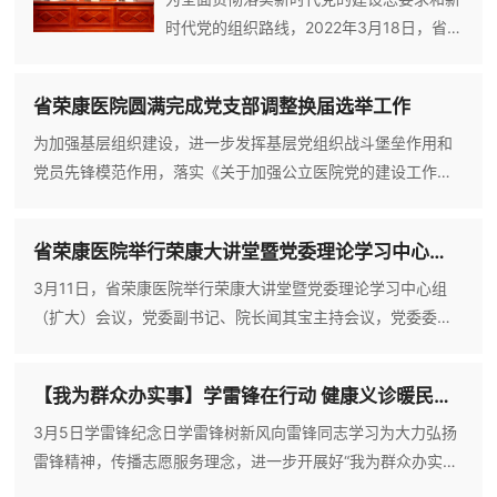
织活动，对共青团工作建言献策，激励广大团员青年以更加饱
时代党的组织路线，2022年3月18日，省荣
满
康医院召开2021年度党支部书记抓基层党
建述职评议暨2022年党的建设工作会议。
省荣康医院圆满完成党支部调整换届选举工作
会议深入学习贯彻全省退役军人事务系统
2022年度全面从严治党暨改进工作作风视
为加强基层组织建设，进一步发挥基层党组织战斗堡垒作用和
频会议精神，部署2022年党的建设重点工
党员先锋模范作用，落实《关于加强公立医院党的建设工作的
作任务，院领导班子成员和中层干部、支部
意见》要求，院党委对所属党支部进行调整划分，共设置6个党
书记、支部委员、党员代表、护士长参加会
支部，并圆满完成换届选举工作。为保证各党支部顺利完成换
省荣康医院举行荣康大讲堂暨党委理论学习中心组（扩大）会议
议。会上，党支部书记对标基层党建工作要
届选举工作，院党委印发了《关于调整党支部设置和集中开展
求，就一
选举工作的通知》，对换届选举工作进行周密安排、详细部
3月11日，省荣康医院举行荣康大讲堂暨党委理论学习中心组
署。院领导班子成员以普通党员身份参加所在党支部换届选举
（扩大）会议，党委副书记、院长闻其宝主持会议，党委委
大会，指导换届工作，对
员、副院长李祥、殷惠红和全体中层干部、护士长和群团组织
负责人参加集中学习。会议集体学习习近平总书记在十九届中
【我为群众办实事】学雷锋在行动 健康义诊暖民心——省荣康医院开展学雷锋义诊活动
央纪委六次全会上、在中央党校（国家行政学院）中青年干部
培训班开班式上的重要讲话精神；学习全国、省退役军人系统
3月5日学雷锋纪念日学雷锋树新风向雷锋同志学习为大力弘扬
和卫生健康系统有关会议和文件精神。会上，副院长李祥就学
雷锋精神，传播志愿服务理念，进一步开展好“我为群众办实
习贯彻省退役军人事务厅
事”实践活动，在第60个学雷锋纪念日来临之际，安徽省荣军康