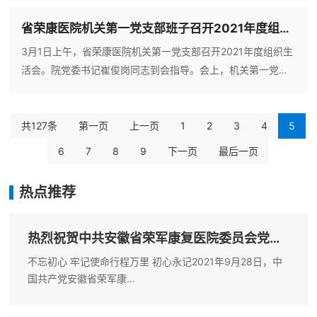
复医院抽调内科、外科、康复科、精神科、妇科等专家在桐城
省荣康医院机关第一党支部班子召开2021年度组织生活会暨“如何改、如何为”专题组织生活会
市民广场开展学雷锋大型义诊活动，共义诊400余人次。义诊
现场，前来咨询的居民络绎不绝，医护人员给他们进行血压、
3月1日上午，省荣康医院机关第一党支部召开2021年度组织生
血糖检查，根据每人的身体状况给出下一步检查和治疗的建
活会。院党委书记崔俊岗同志到会指导。会上，机关第一党支
议，并向居民详细
部书记介绍了会前准备情况，报告了上年度组织生活会查摆问
题整改落实情况和支部工作情况，并代表支部作了对照检查。
支委班子结合个人思想、工作、作风实际，按照“四个对照”的
共127条
第一页
上一页
1
2
3
4
5
具体要求及在改进工作作风为民办实事方面，检视差距不足，
6
7
8
9
下一页
最后一页
开展严肃认真的批评与自我批评。院党委书记崔俊岗同志作了
会议点评，表示
热点推荐
热烈祝贺中共安徽省荣军康复医院委员会党
员...
不忘初心 牢记使命行程万里 初心永记2021年9月28日，中
国共产党安徽省荣军康...