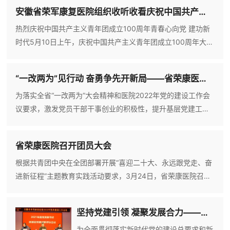
动。为倡导关心帮助残疾人的文明氛围，院
安徽省荣军康复医院组织收听收看庆祝中国共产主义青年团成立100周年大会直播
党委副书记、院长闻其宝、支部书记刘阳河
带领支部党员来到荣一科休养员们床前，关
热烈庆祝中国共产主义青年团成立100周年青春心向党 建功新
切地询问了他们的身体及生活情况，充分发
时代5月10日上午，庆祝中国共产主义青年团成立100周年大会
挥支部医疗特色，对休养员身体上的不适，
在北京人民大会堂隆重举行，中共中央总书记、国家主席、中
及时提出相应的解决方法。支部党员们将自
央军委主席习近平出席大会并发表重要讲话。安徽省荣军康复
“一改两为”见行动 奋勇争先开新局——省荣康医院组织开展参观见学活动
己的专业技能转化为为群众办实事的具体行
医院组织组织青年团员及青年干部职工收听收看活动直播，认
动，用
真学习习近平总书记重要讲话精神，习近平总书记在庆祝大会
为落实全省“一改两为”大会精神和医院2022年党的建设工作会
上的重要讲话精神在广大团员青年中引起强烈反响。庆祝大会
议要求，激发党员干部干事创业的积极性，提升基层党建工作
上，习近平总
质量，促进党建引领业务发展，近日，省荣康医院组织开展参
观见学活动，党委书记崔俊岗、党委委员、副院长殷惠红和党
省荣康医院召开团员大会
支部书记、支委委员以及群团组织负责人共计20余人参加活
动。本次见学主要围绕党支部标准化建设、党建品牌创建和党
根据共青团中央在全团部署开展“喜迎二十大、永远跟党走、奋
群活动阵地室内文化建设等方面进行观摩学习。参观团一行先
进新征程”主题教育实践活动要求，3月24日，省荣康医院召开
后前往桐城市嬉子
团员大会，会议由团总支书记余锦主持，20余名团员青年参加
会议。会议总结了2021年共青团工作，部署了2022年团建重点
坚持党建引领 凝聚发展合力——省荣康医院召开2021年度党支部书记抓基层党建述职评议暨2022年党的建设工作会议
工作以及院共青团工作考核办法，并通报了院2022年第一季度
共青团活动开展及团员参与情况，呼吁团员青年积极参与团组
为全面贯彻落实新时代党的建设总要求和新