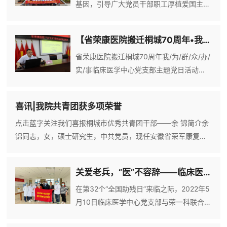
基因，引导广大党员干部职工厚植爱国主义
情怀。7月10日上午，省荣军康复医院联合
孔城镇开展“缅怀革命先烈 聆听红色声音”主
【省荣康医院搬迁桐城70周年•我为群众办实事】系列活动——临床医学中心党支部走进龙眠街道长生社区
题党日党建共建活动。鲜花敬英雄，浩气存
天地。晴岚烈士陵园座落于桐梓山脚下，这
省荣康医院搬迁桐城70周年我/为/群/众/办/
里安葬着大军渡江前夕牺牲在孔城境内的烈
实/事临床医学中心党支部主题党日活动为
士、以及全市散葬后迁移到此的烈士。在纪
迎接党的二十大胜利召开，在医院搬迁桐城
念碑前，党员干部整齐列队，在庄严肃穆的
70周年之际，省荣康医院临床医学中心党
喜讯|我院共青团获多项荣誉
氛围中，向革命烈士默哀、敬献花篮，大家
支部组织医疗专家团队到龙眠街道长生社区
在刻有“革命烈
开展送健康上门主题党日活动。义诊现场在
点击蓝字关注我们喜报桐城市优秀共青团干部——余 锦简介余
义诊现场，内科副主任储德文向居民开展
锦同志，女，硕士研究生，中共党员，现任安徽省荣军康复医
《普爱患者，情暖中国——脑卒中的识别和
院团总支书记、社会工作师。作为团的干部，该同志以求真务
处理》健康知识讲座，用通俗易懂的语言讲
实、改革创新的精神，进一步引领凝聚青年、组织动员青年、
关爱老兵，“医”不容辞——临床医学中心党支部与荣一科联合开展主题党日活动
解了关于脑卒中的相关知识，引导和帮助群
联系服务青年。落实团员发展制度、团日活动等组织制度;建立
众建立对脑卒中
健全志愿者管理、培训和激励约束工作机制，强化考核，提高
在第32个“全国助残日”来临之际，2022年5
团员青年参与志愿服务的积极性。切实加强团员青年思想政治
月10日临床医学中心党支部与荣一科联合开
教育，开展“喜迎二
展“ 关爱老兵，“医”不容辞”的主题党日活